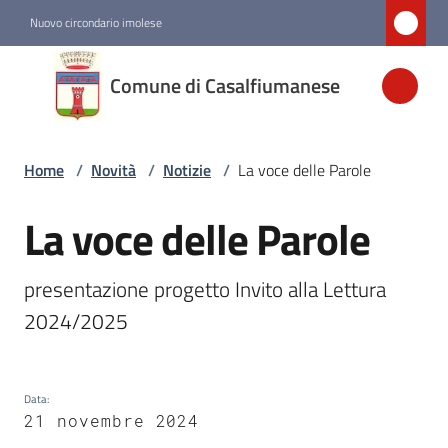
Vai al contenuto
Vai alla navigazione
Vai al footer
Nuovo circondario imolese
Comune di
Comune di Casalfiumanese
Casalfiumanese
Home
/
Novità
/
Notizie
/
La voce delle Parole
Amministrazione
La voce delle Parole
Salta al contenuto
Novità
Menu selezionato
presentazione progetto Invito alla Lettura 
Servizi
2024/2025
Vivere
Casalfiumanese
Data
:
21 novembre 2024