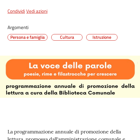
Condividi
Vedi azioni
5x1000
Argomenti
Persona e famiglia
Cultura
Istruzione
Servizi
on-
line
Tutti
gli
argomenti
Contenuto
La programmazione annuale di promozione della
lettura, promossa dall'amministrazione comunale e