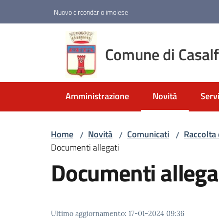
Vai al contenuto
Vai alla navigazione
Vai al footer
Nuovo circondario imolese
Comune di Casal
Amministrazione
Novità
Servi
Menu selezionato
Home
Novità
Comunicati
Raccolta 
/
/
/
Documenti allegati
Documenti allega
Ultimo aggiornamento
:
17-01-2024 09:36