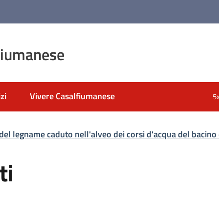
fiumanese
zi
Vivere Casalfiumanese
5
del legname caduto nell'alveo dei corsi d'acqua del bacino 
ti