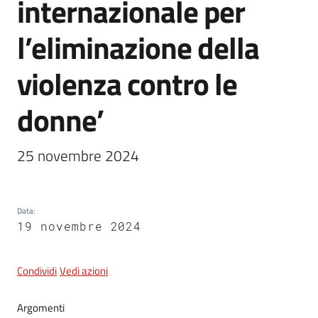
internazionale per
l’eliminazione della
5x1000
violenza contro le
Servizi
donne’
on-
line
25 novembre 2024
Tutti
gli
argomenti
Data
:
19 novembre 2024
Condividi
Vedi azioni
Argomenti