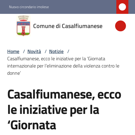
Vai al contenuto
Vai alla navigazione
Vai al footer
Nuovo circondario imolese
Comune di
Comune di Casalfiumanese
Casalfiumanese
Home
/
Novità
/
Notizie
/
Amministrazione
Casalfiumanese, ecco le iniziative per la ‘Giornata
internazionale per l’eliminazione della violenza contro le
Novità
donne’
Menu selezionato
Casalfiumanese, ecco
Salta al contenuto
Servizi
le iniziative per la
Vivere
‘Giornata
Casalfiumanese