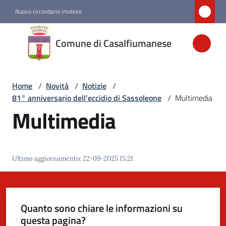
Vai al contenuto
Vai alla navigazione
Vai al footer
Nuovo circondario imolese
Comune di
Comune di Casalfiumanese
Casalfiumanese
Home
/
Novità
/
Notizie
/
Amministrazione
81° anniversario dell’eccidio di Sassoleone
/
Multimedia
Multimedia
Novità
Menu selezionato
Servizi
Ultimo aggiornamento
:
22-09-2025 15:21
Vivere
Casalfiumanese
Quanto sono chiare le informazioni su
questa pagina?