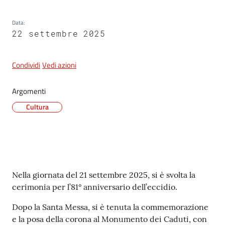
Data
:
22 settembre 2025
5x1000
Servizi
Condividi
Vedi azioni
on-
line
Argomenti
Cultura
Tutti
gli
argomenti
Contenuto
Nella giornata del 21 settembre 2025, si è svolta la
cerimonia per l’81° anniversario dell’eccidio.
Dopo la Santa Messa, si è tenuta la commemorazione
e la posa della corona al Monumento dei Caduti, con