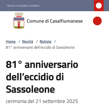
Vai al contenuto
Vai alla navigazione
Vai al footer
Nuovo circondario imolese
Comune di
Comune di Casalfiumanese
Casalfiumanese
Home
/
Novità
/
Notizie
/
Amministrazione
81° anniversario dell’eccidio di Sassoleone
Novità
81° anniversario
Salta al contenuto
Menu selezionato
dell’eccidio di
Servizi
Sassoleone
Vivere
Casalfiumanese
cerimonia del 21 settembre 2025