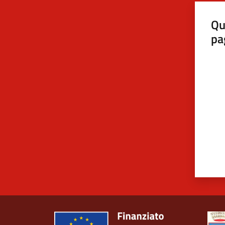
Qu
pa
Valut