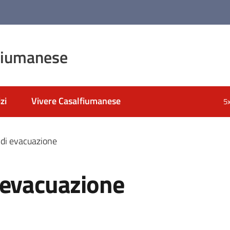
fiumanese
zi
Vivere Casalfiumanese
5
di evacuazione
 evacuazione