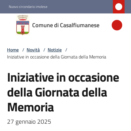
Vai al contenuto
Vai alla navigazione
Vai al footer
Nuovo circondario imolese
Comune di
Comune di Casalfiumanese
Casalfiumanese
Home
/
Novità
/
Notizie
/
Amministrazione
Iniziative in occasione della Giornata della Memoria
Novità
Iniziative in occasione
Salta al contenuto
Menu selezionato
della Giornata della
Servizi
Memoria
Vivere
Casalfiumanese
27 gennaio 2025