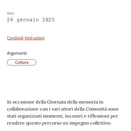
Data
:
24 gennaio 2025
5x1000
Servizi
Condividi
Vedi azioni
on-
line
Argomenti
Cultura
Tutti
gli
argomenti
Contenuto
In occasione della Giornata della memoria in
collaborazione con i vari attori della Comunità sono
stati organizzati momenti, incontri e riflessioni per
rendere questo percorso un impegno collettivo.