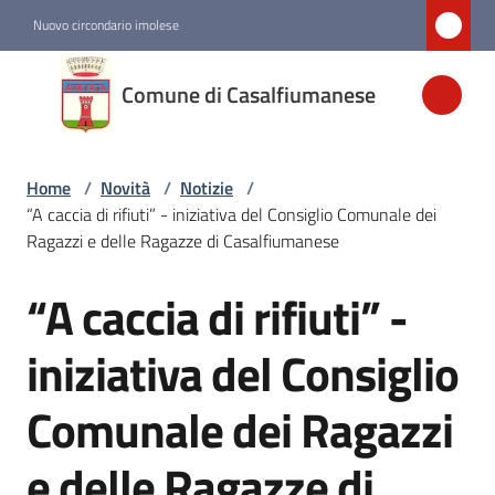
Vai al contenuto
Vai alla navigazione
Vai al footer
Nuovo circondario imolese
Comune di
Comune di Casalfiumanese
Casalfiumanese
Home
/
Novità
/
Notizie
/
Amministrazione
“A caccia di rifiuti” - iniziativa del Consiglio Comunale dei
Ragazzi e delle Ragazze di Casalfiumanese
Novità
Menu selezionato
“A caccia di rifiuti” -
Salta al contenuto
Servizi
iniziativa del Consiglio
Comunale dei Ragazzi
Vivere
Casalfiumanese
e delle Ragazze di