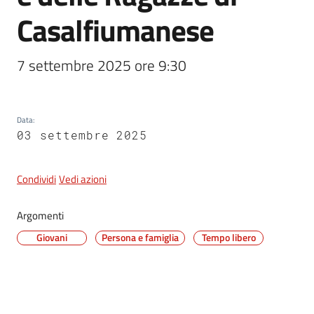
Casalfiumanese
5x1000
7 settembre 2025 ore 9:30
Servizi
on-
Data
:
line
03 settembre 2025
Tutti
gli
Condividi
Vedi azioni
argomenti
Argomenti
Giovani
Persona e famiglia
Tempo libero