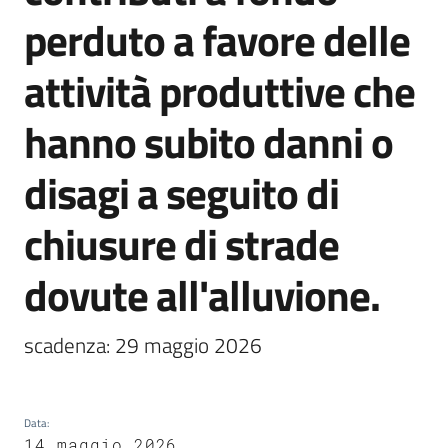
perduto a favore delle
attività produttive che
5x1000
hanno subito danni o
Servizi
on-
disagi a seguito di
line
chiusure di strade
Tutti
gli
dovute all'alluvione.
argomenti
scadenza: 29 maggio 2026
Data
:
14 maggio 2026