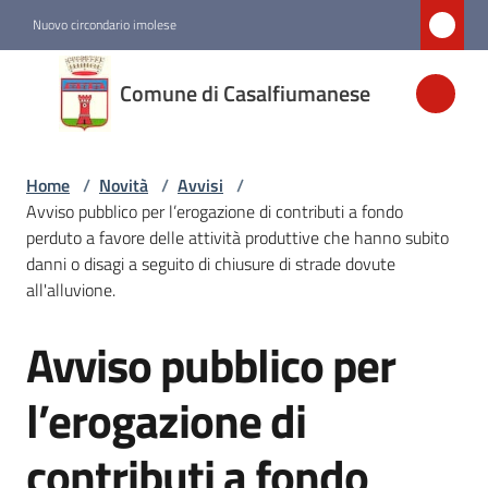
Vai al contenuto
Vai alla navigazione
Vai al footer
Nuovo circondario imolese
Comune di
Comune di Casalfiumanese
Casalfiumanese
Home
/
Novità
/
Avvisi
/
Amministrazione
Avviso pubblico per l’erogazione di contributi a fondo
perduto a favore delle attività produttive che hanno subito
Novità
danni o disagi a seguito di chiusure di strade dovute
Menu selezionato
all'alluvione.
Avviso pubblico per
Servizi
Salta al contenuto
l’erogazione di
Vivere
Casalfiumanese
contributi a fondo