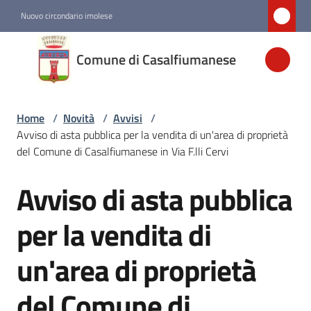
Vai al contenuto
Vai alla navigazione
Vai al footer
Nuovo circondario imolese
Comune di
Comune di Casalfiumanese
Casalfiumanese
Home
/
Novità
/
Avvisi
/
Amministrazione
Avviso di asta pubblica per la vendita di un'area di proprietà
del Comune di Casalfiumanese in Via F.lli Cervi
Novità
Menu selezionato
Avviso di asta pubblica
Salta al contenuto
Servizi
per la vendita di
un'area di proprietà
Vivere
Casalfiumanese
del Comune di