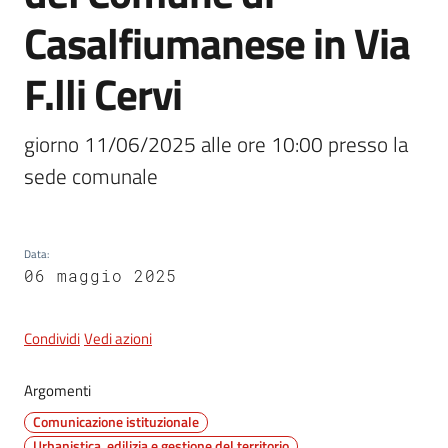
Casalfiumanese in Via
5x1000
F.lli Cervi
Servizi
giorno 11/06/2025 alle ore 10:00 presso la 
on-
sede comunale
line
Tutti
gli
Data
:
06 maggio 2025
argomenti
Condividi
Vedi azioni
Argomenti
Comunicazione istituzionale
Urbanistica, edilizia e gestione del territorio