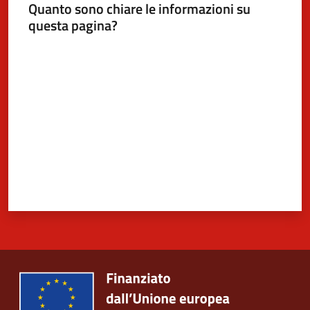
Quanto sono chiare le informazioni su
questa pagina?
Valuta da 1 a 5 stelle
5x1000
Servizi
on-
line
Tutti
gli
argomenti