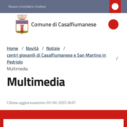
Vai al contenuto
Vai alla navigazione
Vai al footer
Nuovo circondario imolese
Comune di
Comune di Casalfiumanese
Casalfiumanese
Home
/
Novità
/
Notizie
/
Amministrazione
centri giovanili di Casalfiumanese e San Martino in
/
Pedriolo
Novità
Multimedia
Menu selezionato
Multimedia
Servizi
Ultimo aggiornamento
:
03-04-2025 16:07
Vivere
Casalfiumanese