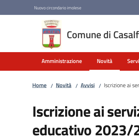
Vai al contenuto
Vai alla navigazione
Vai al footer
Nuovo circondario imolese
Comune di Casal
Amministrazione
Novità
Servi
Menu selezionato
Home
Novità
Avvisi
Iscrizione ai s
/
/
/
Salta al contenuto
Iscrizione ai servi
educativo 2023/