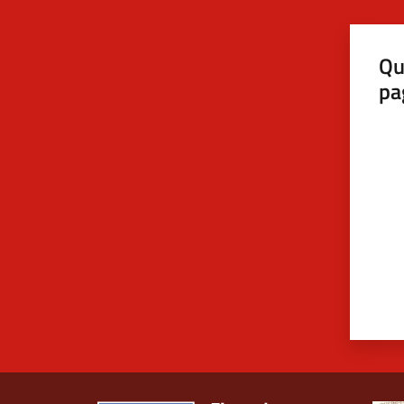
Qu
pa
Valut