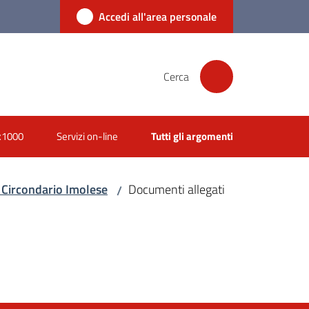
Accedi all'area personale
Cerca
x1000
Servizi on-line
Tutti gli argomenti
o Circondario Imolese
Documenti allegati
/