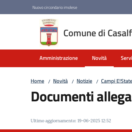
Vai al contenuto
Vai alla navigazione
Vai al footer
Nuovo circondario imolese
Comune di Casal
Amministrazione
Novità
Servi
Menu selezionato
Home
Novità
Notizie
Campi E!State
/
/
/
Documenti allega
Ultimo aggiornamento
:
19-06-2025 12:52