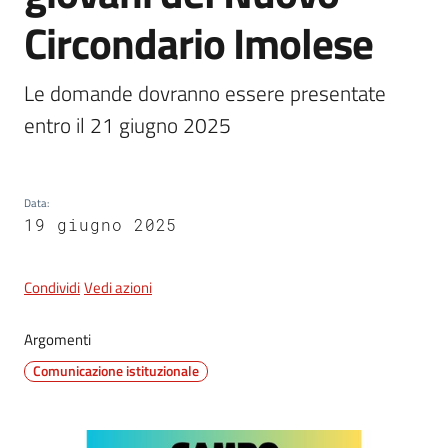
Circondario Imolese
5x1000
Le domande dovranno essere presentate 
entro il 21 giugno 2025
Servizi
on-
line
Data
:
19 giugno 2025
Tutti
gli
argomenti
Condividi
Vedi azioni
Argomenti
Comunicazione istituzionale