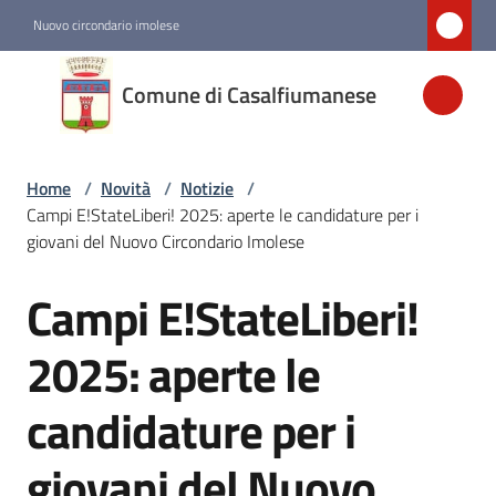
Vai al contenuto
Vai alla navigazione
Vai al footer
Nuovo circondario imolese
Comune di
Comune di Casalfiumanese
Casalfiumanese
Home
/
Novità
/
Notizie
/
Amministrazione
Campi E!StateLiberi! 2025: aperte le candidature per i
giovani del Nuovo Circondario Imolese
Novità
Menu selezionato
Campi E!StateLiberi!
Salta al contenuto
Servizi
2025: aperte le
candidature per i
Vivere
Casalfiumanese
giovani del Nuovo