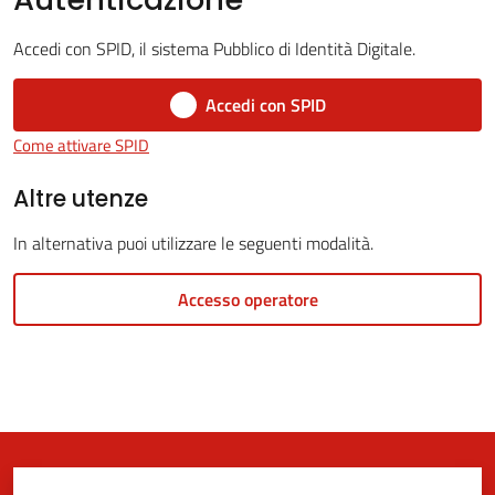
Accedi con SPID, il sistema Pubblico di Identità Digitale.
5x1000
Accedi con SPID
Come attivare SPID
Servizi
on-
Altre utenze
line
In alternativa puoi utilizzare le seguenti modalità.
Tutti
Accesso operatore
gli
argomenti