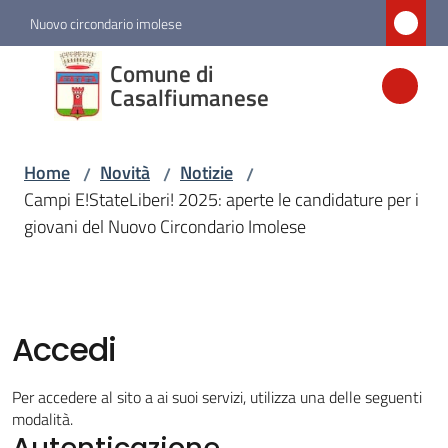
Vai al contenuto
Vai alla navigazione
Vai al footer
Nuovo circondario imolese
Comune di
Comune di
Casalfiumanese
Casalfiumanese
Home
Novità
Notizie
/
/
/
Amministrazione
Campi E!StateLiberi! 2025: aperte le candidature per i
giovani del Nuovo Circondario Imolese
Novità
Menu selezionato
Servizi
Accedi
Vivere
Per accedere al sito a ai suoi servizi, utilizza una delle seguenti
Casalfiumanese
modalità.
Autenticazione