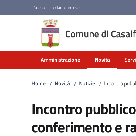
Vai al contenuto
Vai alla navigazione
Vai al footer
Nuovo circondario imolese
Comune di Casal
Amministrazione
Novità
Servi
Menu selezionato
Home
Novità
Notizie
Incontro pubbli
/
/
/
Salta al contenuto
Incontro pubblico 
conferimento e rac