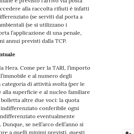
mane è previsto l’arrivo via posta
dere alla raccolta rifiuti è infatti
fferenziato (se serviti dal porta a
mbientali (se si utilizzano i
orta l’applicazione di una penale,
i annui previsti dalla TCP.
ntuale
a Hera. Come per la TARI, l’importo
ell’immobile e al numero degli
categoria di attività svolta (per le
alla superficie e al nucleo familiare
 bolletta altre due voci: la quota
 indifferenziato conferibile ogni
l’indifferenziato eventualmente
. Dunque, se nell’arco dell’anno si
e a quelli minimi previsti, questi