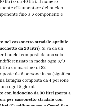
 litri o da 40 litri. Il numero
amente all’aumentare del nucleo
componente fino a 6 componenti e
o nel cassonetto stradale apribile
acchetto da 20 litri)
: Si va da un
er i nuclei composti da una sola
indifferenziato in media ogni 8/9
titi) a un massimo di 82
mposte da 6 persone in su (significa
 Una famiglia composta da 4 persone
una ogni 5 giorni.
 con bidoncino da 30 litri (porta a
era per cassonetto stradale con
litri (Casalfiumanese e Castel San