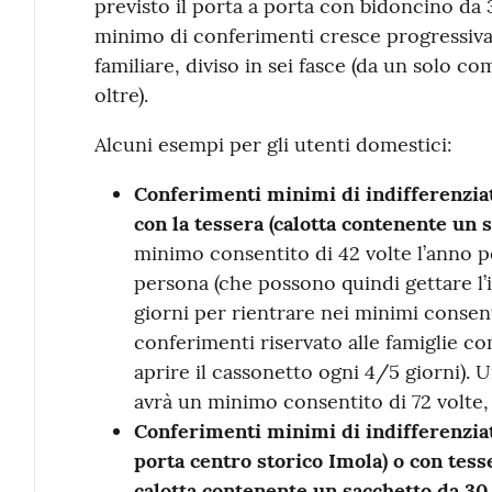
previsto il porta a porta con bidoncino da 30
minimo di conferimenti cresce progressiv
familiare, diviso in sei fasce (da un solo 
oltre).
Alcuni esempi per gli utenti domestici:
Conferimenti minimi di indifferenziat
con la tessera (calotta contenente un s
minimo consentito di 42 volte l’anno p
persona (che possono quindi gettare l’
giorni per rientrare nei minimi consen
conferimenti riservato alle famiglie co
aprire il cassonetto ogni 4/5 giorni).
avrà un minimo consentito di 72 volte, 
Conferimenti minimi di indifferenziato
porta centro storico Imola) o con tess
calotta contenente un sacchetto da 30 