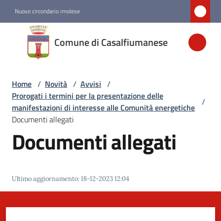
Vai al contenuto
Vai alla navigazione
Vai al footer
Nuovo circondario imolese
Comune di
Comune di Casalfiumanese
Casalfiumanese
Home
/
Novità
/
Avvisi
/
Amministrazione
Prorogati i termini per la presentazione delle
/
manifestazioni di interesse alle Comunità energetiche
Novità
Documenti allegati
Menu selezionato
Documenti allegati
Servizi
Ultimo aggiornamento
:
18-12-2023 12:04
Vivere
Casalfiumanese