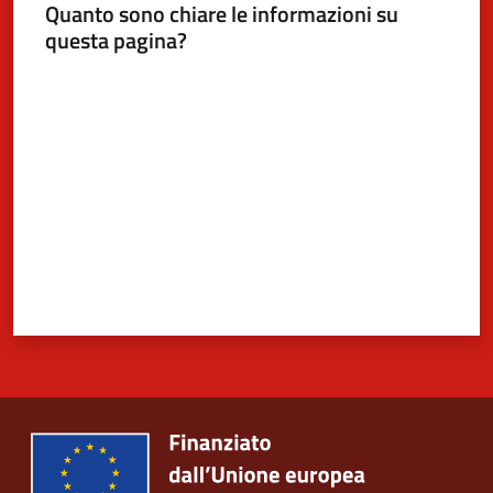
Quanto sono chiare le informazioni su
questa pagina?
Valuta da 1 a 5 stelle
5x1000
Servizi
on-
line
Tutti
gli
argomenti