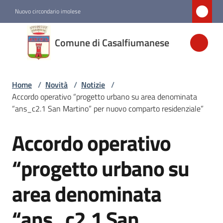
Vai al contenuto
Vai alla navigazione
Vai al footer
Nuovo circondario imolese
Comune di
Comune di Casalfiumanese
Casalfiumanese
Home
/
Novità
/
Notizie
/
Amministrazione
Accordo operativo “progetto urbano su area denominata
“ans_c2.1 San Martino” per nuovo comparto residenziale”
Novità
Menu selezionato
Accordo operativo
Salta al contenuto
Servizi
“progetto urbano su
area denominata
Vivere
Casalfiumanese
“ans_c2.1 San