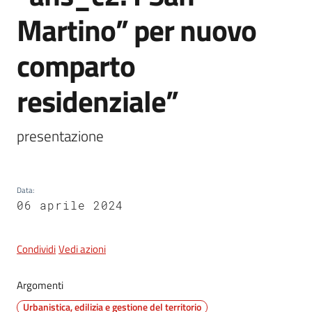
Martino” per nuovo
5x1000
comparto
residenziale”
Servizi
on-
line
presentazione
Tutti
gli
Data
:
argomenti
06 aprile 2024
Condividi
Vedi azioni
Argomenti
Urbanistica, edilizia e gestione del territorio