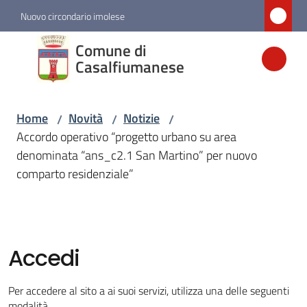
Vai al contenuto
Vai alla navigazione
Vai al footer
Nuovo circondario imolese
Comune di
Comune di
Casalfiumanese
Casalfiumanese
Home
Novità
Notizie
/
/
/
Amministrazione
Accordo operativo “progetto urbano su area
denominata “ans_c2.1 San Martino” per nuovo
Novità
comparto residenziale”
Menu selezionato
Servizi
Accedi
Vivere
Casalfiumanese
Per accedere al sito a ai suoi servizi, utilizza una delle seguenti
modalità.