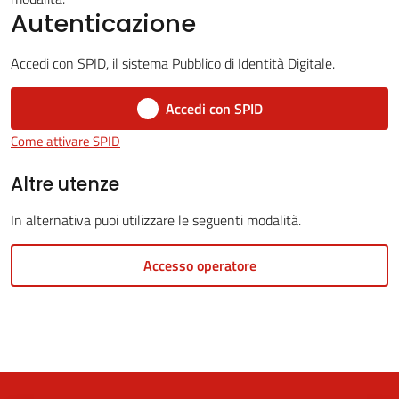
Autenticazione
Accedi con SPID, il sistema Pubblico di Identità Digitale.
5x1000
Accedi con SPID
Servizi
Come attivare SPID
on-
line
Altre utenze
In alternativa puoi utilizzare le seguenti modalità.
Tutti
gli
Accesso operatore
argomenti