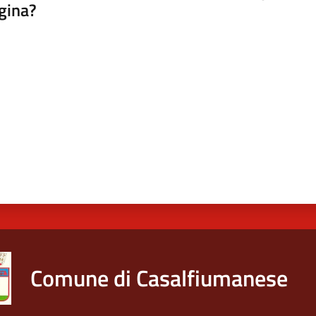
gina?
a da 1 a 5 stelle
Comune di Casalfiumanese