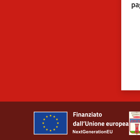
pa
Valut