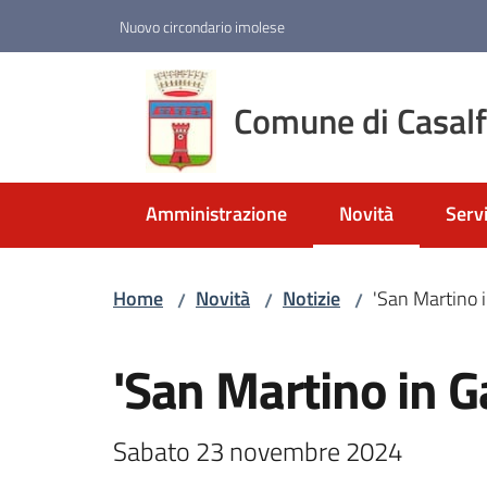
Vai al contenuto
Vai alla navigazione
Vai al footer
Nuovo circondario imolese
Comune di Casal
Amministrazione
Novità
Servi
Menu selezionato
Home
Novità
Notizie
'San Martino 
/
/
/
Salta al contenuto
'San Martino in 
Sabato 23 novembre 2024