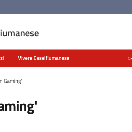
fiumanese
zi
Vivere Casalfiumanese
5
in Gaming'
Gaming'