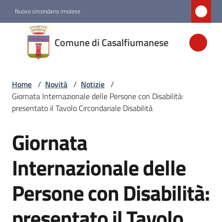
Vai al contenuto
Vai alla navigazione
Vai al footer
Nuovo circondario imolese
Comune di
Comune di Casalfiumanese
Casalfiumanese
Home
/
Novità
/
Notizie
/
Amministrazione
Giornata Internazionale delle Persone con Disabilità:
presentato il Tavolo Circondariale Disabilità
Novità
Menu selezionato
Giornata
Salta al contenuto
Servizi
Internazionale delle
Persone con Disabilità:
Vivere
Casalfiumanese
presentato il Tavolo