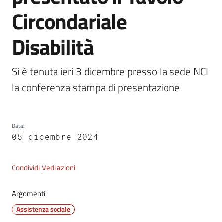
Circondariale
5x1000
Disabilità
Servizi
Si è tenuta ieri 3 dicembre presso la sede NCI 
on-
la conferenza stampa di presentazione
line
Tutti
gli
Data
:
05 dicembre 2024
argomenti
Condividi
Vedi azioni
Argomenti
Assistenza sociale