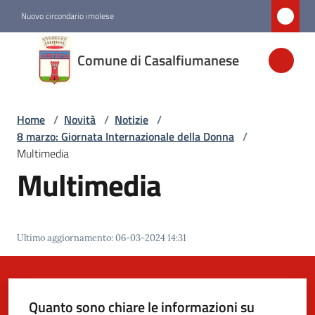
Vai al contenuto
Vai alla navigazione
Vai al footer
Nuovo circondario imolese
Comune di
Comune di Casalfiumanese
Casalfiumanese
Home
/
Novità
/
Notizie
/
Amministrazione
8 marzo: Giornata Internazionale della Donna
/
Multimedia
Novità
Multimedia
Menu selezionato
Servizi
Ultimo aggiornamento
:
06-03-2024 14:31
Vivere
Casalfiumanese
Quanto sono chiare le informazioni su