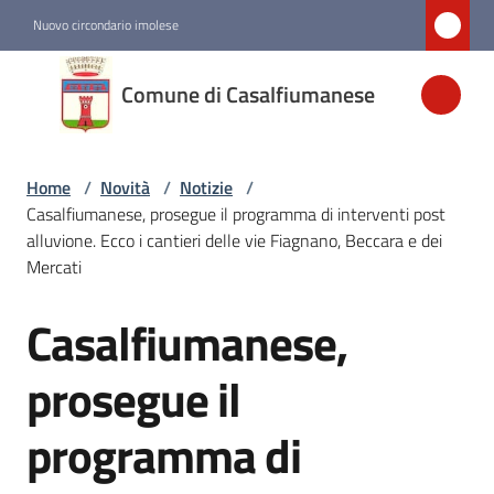
Vai al contenuto
Vai alla navigazione
Vai al footer
Nuovo circondario imolese
Comune di
Comune di Casalfiumanese
Casalfiumanese
Home
/
Novità
/
Notizie
/
Amministrazione
Casalfiumanese, prosegue il programma di interventi post
alluvione. Ecco i cantieri delle vie Fiagnano, Beccara e dei
Novità
Mercati
Menu selezionato
Casalfiumanese,
Salta al contenuto
Servizi
prosegue il
Vivere
programma di
Casalfiumanese