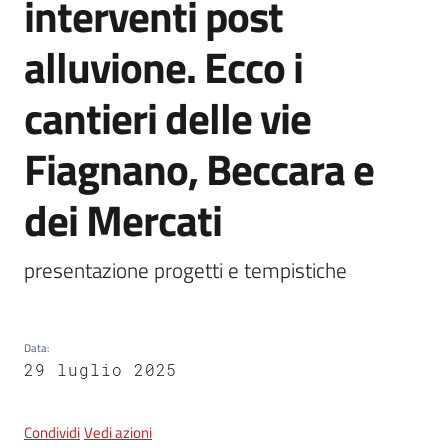
interventi post
alluvione. Ecco i
5x1000
cantieri delle vie
Servizi
Fiagnano, Beccara e
on-
line
dei Mercati
Tutti
gli
presentazione progetti e tempistiche 
argomenti
Data
:
29 luglio 2025
Condividi
Vedi azioni