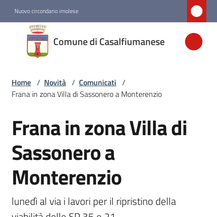
Vai al contenuto
Vai alla navigazione
Vai al footer
Nuovo circondario imolese
Comune di
Comune di Casalfiumanese
Casalfiumanese
Home
/
Novità
/
Comunicati
/
Amministrazione
Frana in zona Villa di Sassonero a Monterenzio
Novità
Frana in zona Villa di
Salta al contenuto
Menu selezionato
Sassonero a
Servizi
Monterenzio
Vivere
Casalfiumanese
lunedì al via i lavori per il ripristino della 
viabilità delle SP 35 e 21