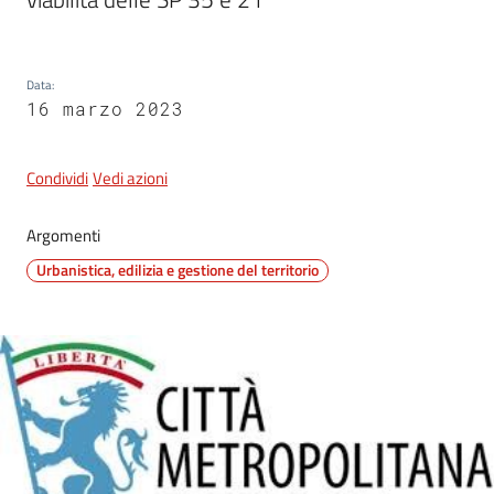
5x1000
Data
:
16 marzo 2023
Servizi
on-
Condividi
Vedi azioni
line
Argomenti
Tutti
Urbanistica, edilizia e gestione del territorio
gli
argomenti