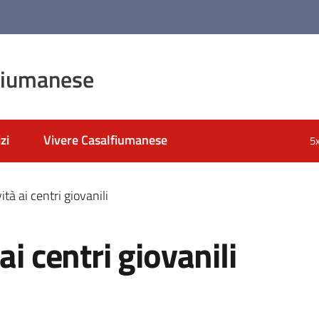
fiumanese
zi
Vivere Casalfiumanese
5
tà ai centri giovanili
ai centri giovanili