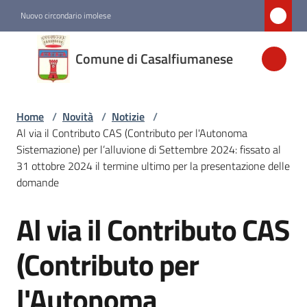
Vai al contenuto
Vai alla navigazione
Vai al footer
Nuovo circondario imolese
Comune di
Comune di Casalfiumanese
Casalfiumanese
Home
/
Novità
/
Notizie
/
Amministrazione
Al via il Contributo CAS (Contributo per l'Autonoma
Sistemazione) per l’alluvione di Settembre 2024: fissato al
Novità
31 ottobre 2024 il termine ultimo per la presentazione delle
Menu selezionato
domande
Al via il Contributo CAS
Servizi
Salta al contenuto
(Contributo per
Vivere
Casalfiumanese
l'Autonoma