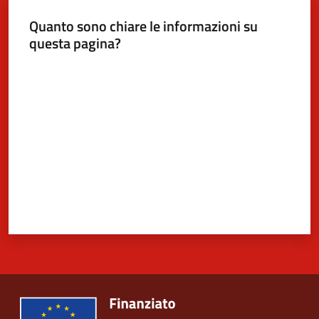
Quanto sono chiare le informazioni su
questa pagina?
5x1000
Valuta da 1 a 5 stelle
Servizi
on-
line
Tutti
gli
argomenti