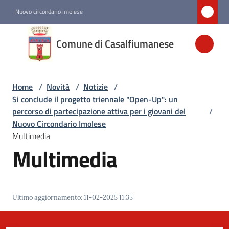
Vai al contenuto
Vai alla navigazione
Vai al footer
Nuovo circondario imolese
Comune di
Comune di Casalfiumanese
Casalfiumanese
Home
/
Novità
/
Notizie
/
Amministrazione
Si conclude il progetto triennale "Open-Up": un
percorso di partecipazione attiva per i giovani del
/
Novità
Nuovo Circondario Imolese
Menu selezionato
Multimedia
Multimedia
Servizi
Vivere
Ultimo aggiornamento
:
11-02-2025 11:35
Casalfiumanese