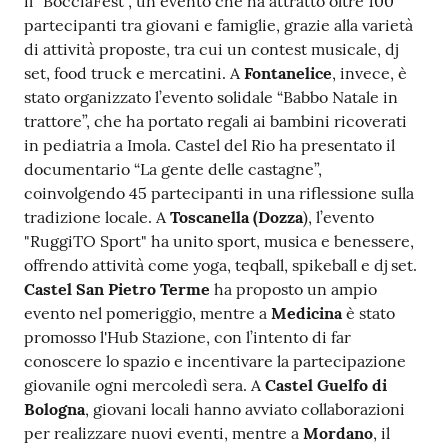
il "BocciaFest", un evento che ha attratto oltre 100
partecipanti tra giovani e famiglie, grazie alla varietà
di attività proposte, tra cui un contest musicale, dj
set, food truck e mercatini. A
Fontanelice
, invece, è
stato organizzato l’evento solidale “Babbo Natale in
trattore”, che ha portato regali ai bambini ricoverati
in pediatria a Imola. Castel del Rio ha presentato il
documentario “La gente delle castagne”,
coinvolgendo 45 partecipanti in una riflessione sulla
tradizione locale. A
Toscanella (Dozza
), l’evento
"RuggiTO Sport" ha unito sport, musica e benessere,
offrendo attività come yoga, teqball, spikeball e dj set.
Castel San Pietro Terme
ha proposto un ampio
evento nel pomeriggio, mentre a
Medicina
è stato
promosso l'Hub Stazione, con l’intento di far
conoscere lo spazio e incentivare la partecipazione
giovanile ogni mercoledì sera. A
Castel Guelfo di
Bologna
, giovani locali hanno avviato collaborazioni
per realizzare nuovi eventi, mentre a
Mordano
, il