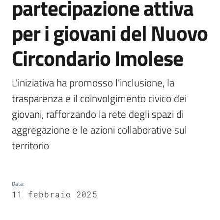
partecipazione attiva
per i giovani del Nuovo
5x1000
Circondario Imolese
Servizi
on-
L'iniziativa ha promosso l'inclusione, la 
line
trasparenza e il coinvolgimento civico dei 
giovani, rafforzando la rete degli spazi di 
Tutti
gli
aggregazione e le azioni collaborative sul 
argomenti
territorio
Data
:
11 febbraio 2025