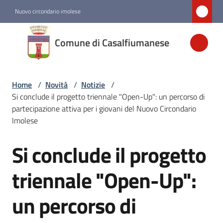
Vai al contenuto
Vai alla navigazione
Vai al footer
Nuovo circondario imolese
Comune di
Comune di Casalfiumanese
Casalfiumanese
Home
/
Novità
/
Notizie
/
Amministrazione
Si conclude il progetto triennale "Open-Up": un percorso di
partecipazione attiva per i giovani del Nuovo Circondario
Novità
Imolese
Menu selezionato
Si conclude il progetto
Salta al contenuto
Servizi
triennale "Open-Up":
Vivere
un percorso di
Casalfiumanese