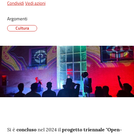
Condividi
Vedi azioni
Argomenti
Cultura
Contenuto
Si è
concluso
nel 2024 il
progetto triennale "Open-