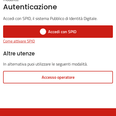
Autenticazione
Accedi con SPID, il sistema Pubblico di Identità Digitale.
5x1000
Accedi con SPID
Servizi
Come attivare SPID
on-
line
Altre utenze
In alternativa puoi utilizzare le seguenti modalità.
Tutti
gli
Accesso operatore
argomenti