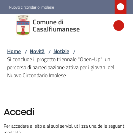
Vai al contenuto
Vai alla navigazione
Vai al footer
Nuovo circondario imolese
Comune di
Comune di
Casalfiumanese
Casalfiumanese
Home
Novità
Notizie
/
/
/
Amministrazione
Si conclude il progetto triennale "Open-Up": un
percorso di partecipazione attiva per i giovani del
Novità
Nuovo Circondario Imolese
Menu selezionato
Servizi
Accedi
Vivere
Casalfiumanese
Per accedere al sito a ai suoi servizi, utilizza una delle seguenti
modalità.