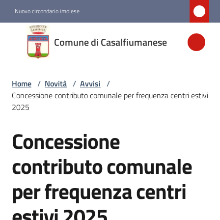
Vai al contenuto
Vai alla navigazione
Vai al footer
Nuovo circondario imolese
Comune di
Comune di Casalfiumanese
Casalfiumanese
Home
/
Novità
/
Avvisi
/
Amministrazione
Concessione contributo comunale per frequenza centri estivi
2025
Novità
Menu selezionato
Concessione
Salta al contenuto
Servizi
contributo comunale
per frequenza centri
Vivere
Casalfiumanese
estivi 2025