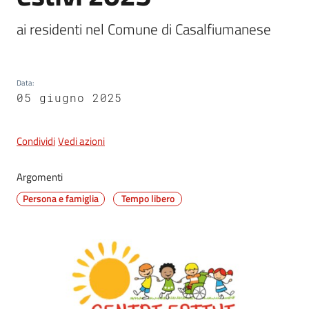
ai residenti nel Comune di Casalfiumanese 
5x1000
Data
:
Servizi
05 giugno 2025
on-
line
Condividi
Vedi azioni
Tutti
gli
Argomenti
argomenti
Persona e famiglia
Tempo libero