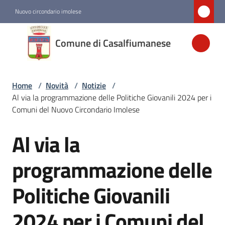
Vai al contenuto
Vai alla navigazione
Vai al footer
Nuovo circondario imolese
Comune di
Comune di Casalfiumanese
Casalfiumanese
Home
/
Novità
/
Notizie
/
Amministrazione
Al via la programmazione delle Politiche Giovanili 2024 per i
Comuni del Nuovo Circondario Imolese
Novità
Menu selezionato
Al via la
Salta al contenuto
Servizi
programmazione delle
Politiche Giovanili
Vivere
Casalfiumanese
2024 per i Comuni del