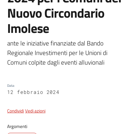
Nuovo Circondario
5x1000
Imolese
Servizi
ante le iniziative finanziate dal Bando 
on-
Regionale Investimenti per le Unioni di 
line
Comuni colpite dagli eventi alluvionali
Tutti
gli
argomenti
Data
:
12 febbraio 2024
Condividi
Vedi azioni
Argomenti