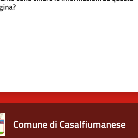
gina?
a da 1 a 5 stelle
Comune di Casalfiumanese