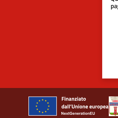
pa
Valut