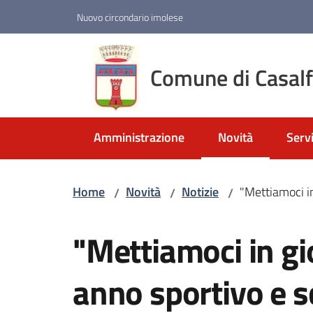
Vai al contenuto
Vai alla navigazione
Vai al footer
Nuovo circondario imolese
Comune di Casal
Amministrazione
Novità
Servi
Menu selezionato
Home
Novità
Notizie
"Mettiamoci i
/
/
/
Salta al contenuto
"Mettiamoci in gi
anno sportivo e 