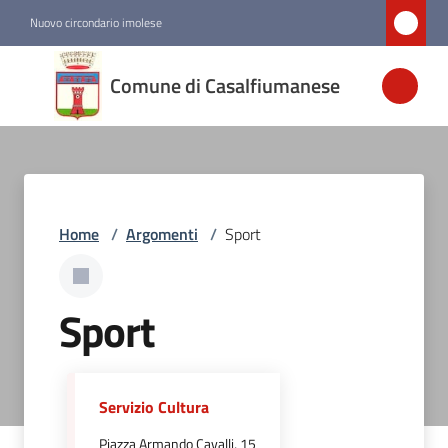
Vai al contenuto
Vai alla navigazione
Vai al footer
Nuovo circondario imolese
Comune di
Comune di Casalfiumanese
Casalfiumanese
Amministrazione
Home
/
Argomenti
/
Sport
Novità
Servizi
Sport
Vivere
Casalfiumanese
Servizio Cultura
Piazza Armando Cavalli, 15