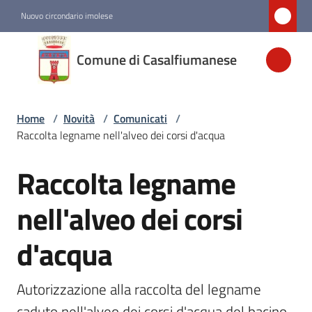
Vai al contenuto
Vai alla navigazione
Vai al footer
Nuovo circondario imolese
Comune di
Comune di Casalfiumanese
Casalfiumanese
Home
/
Novità
/
Comunicati
/
Amministrazione
Raccolta legname nell'alveo dei corsi d'acqua
Novità
Raccolta legname
Salta al contenuto
Menu selezionato
nell'alveo dei corsi
Servizi
d'acqua
Vivere
Casalfiumanese
Autorizzazione alla raccolta del legname 
caduto nell'alveo dei corsi d'acqua del bacino 