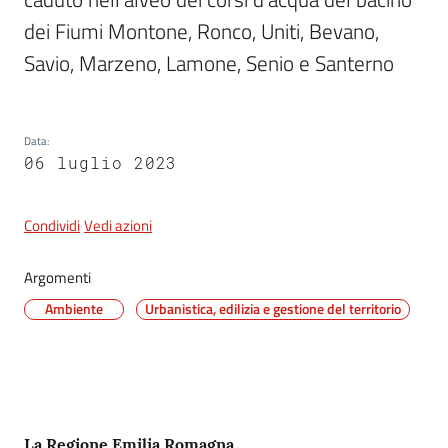
dei Fiumi Montone, Ronco, Uniti, Bevano, 
Savio, Marzeno, Lamone, Senio e Santerno
5x1000
Servizi
Data
:
on-
06 luglio 2023
line
Condividi
Vedi azioni
Tutti
gli
argomenti
Argomenti
Ambiente
Urbanistica, edilizia e gestione del territorio
Contenuto
La Regione Emilia Romagna