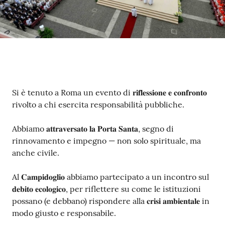
Contenuto
Si è tenuto a Roma un evento di 𝐫𝐢𝐟𝐥𝐞𝐬𝐬𝐢𝐨𝐧𝐞 𝐞 𝐜𝐨𝐧𝐟𝐫𝐨𝐧𝐭𝐨
rivolto a chi esercita responsabilità pubbliche.
Abbiamo 𝐚𝐭𝐭𝐫𝐚𝐯𝐞𝐫𝐬𝐚𝐭𝐨 𝐥𝐚 𝐏𝐨𝐫𝐭𝐚 𝐒𝐚𝐧𝐭𝐚, segno di
rinnovamento e impegno — non solo spirituale, ma
anche civile.
Al 𝐂𝐚𝐦𝐩𝐢𝐝𝐨𝐠𝐥𝐢𝐨 abbiamo partecipato a un incontro sul
𝐝𝐞𝐛𝐢𝐭𝐨 𝐞𝐜𝐨𝐥𝐨𝐠𝐢𝐜𝐨, per riflettere su come le istituzioni
possano (e debbano) rispondere alla 𝐜𝐫𝐢𝐬𝐢 𝐚𝐦𝐛𝐢𝐞𝐧𝐭𝐚𝐥𝐞 in
modo giusto e responsabile.