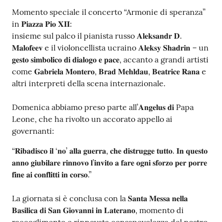
Momento speciale il concerto “Armonie di speranza”
in 𝐏𝐢𝐚𝐳𝐳𝐚 𝐏𝐢𝐨 𝐗𝐈𝐈:
insieme sul palco il pianista russo 𝐀𝐥𝐞𝐤𝐬𝐚𝐧𝐝𝐫 𝐃.
𝐌𝐚𝐥𝐨𝐟𝐞𝐞𝐯 e il violoncellista ucraino 𝐀𝐥𝐞𝐤𝐬𝐲 𝐒𝐡𝐚𝐝𝐫𝐢𝐧 – un
𝐠𝐞𝐬𝐭𝐨 𝐬𝐢𝐦𝐛𝐨𝐥𝐢𝐜𝐨 𝐝𝐢 𝐝𝐢𝐚𝐥𝐨𝐠𝐨 𝐞 𝐩𝐚𝐜𝐞, accanto a grandi artisti
come 𝐆𝐚𝐛𝐫𝐢𝐞𝐥𝐚 𝐌𝐨𝐧𝐭𝐞𝐫𝐨, 𝐁𝐫𝐚𝐝 𝐌𝐞𝐡𝐥𝐝𝐚𝐮, 𝐁𝐞𝐚𝐭𝐫𝐢𝐜𝐞 𝐑𝐚𝐧𝐚 e
altri interpreti della scena internazionale.
Domenica abbiamo preso parte all’𝐀𝐧𝐠𝐞𝐥𝐮𝐬 𝐝𝐢 Papa
Leone, che ha rivolto un accorato appello ai
governanti:
“𝐑𝐢𝐛𝐚𝐝𝐢𝐬𝐜𝐨 𝐢𝐥 ‘𝐧𝐨’ 𝐚𝐥𝐥𝐚 𝐠𝐮𝐞𝐫𝐫𝐚, 𝐜𝐡𝐞 𝐝𝐢𝐬𝐭𝐫𝐮𝐠𝐠𝐞 𝐭𝐮𝐭𝐭𝐨. 𝐈𝐧 𝐪𝐮𝐞𝐬𝐭𝐨
𝐚𝐧𝐧𝐨 𝐠𝐢𝐮𝐛𝐢𝐥𝐚𝐫𝐞 𝐫𝐢𝐧𝐧𝐨𝐯𝐨 𝐥’𝐢𝐧𝐯𝐢𝐭𝐨 𝐚 𝐟𝐚𝐫𝐞 𝐨𝐠𝐧𝐢 𝐬𝐟𝐨𝐫𝐳𝐨 𝐩𝐞𝐫 𝐩𝐨𝐫𝐫𝐞
𝐟𝐢𝐧𝐞 𝐚𝐢 𝐜𝐨𝐧𝐟𝐥𝐢𝐭𝐭𝐢 𝐢𝐧 𝐜𝐨𝐫𝐬𝐨.”
La giornata si è conclusa con la 𝐒𝐚𝐧𝐭𝐚 𝐌𝐞𝐬𝐬𝐚 𝐧𝐞𝐥𝐥𝐚
𝐁𝐚𝐬𝐢𝐥𝐢𝐜𝐚 𝐝𝐢 𝐒𝐚𝐧 𝐆𝐢𝐨𝐯𝐚𝐧𝐧𝐢 𝐢𝐧 𝐋𝐚𝐭𝐞𝐫𝐚𝐧𝐨, momento di
raccoglimento e rinnovata consapevolezza del nostro