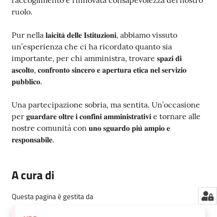
ruolo.
Pur nella 𝐥𝐚𝐢𝐜𝐢𝐭𝐚̀ 𝐝𝐞𝐥𝐥𝐞 𝐈𝐬𝐭𝐢𝐭𝐮𝐳𝐢𝐨𝐧𝐢, abbiamo vissuto
un’esperienza che ci ha ricordato quanto sia
importante, per chi amministra, trovare 𝐬𝐩𝐚𝐳𝐢 𝐝𝐢
𝐚𝐬𝐜𝐨𝐥𝐭𝐨, 𝐜𝐨𝐧𝐟𝐫𝐨𝐧𝐭𝐨 𝐬𝐢𝐧𝐜𝐞𝐫𝐨 𝐞 𝐚𝐩𝐞𝐫𝐭𝐮𝐫𝐚 𝐞𝐭𝐢𝐜𝐚 𝐧𝐞𝐥 𝐬𝐞𝐫𝐯𝐢𝐳𝐢𝐨
𝐩𝐮𝐛𝐛𝐥𝐢𝐜𝐨.
Una partecipazione sobria, ma sentita. Un’occasione
per 𝐠𝐮𝐚𝐫𝐝𝐚𝐫𝐞 𝐨𝐥𝐭𝐫𝐞 𝐢 𝐜𝐨𝐧𝐟𝐢𝐧𝐢 𝐚𝐦𝐦𝐢𝐧𝐢𝐬𝐭𝐫𝐚𝐭𝐢𝐯𝐢 e tornare alle
nostre comunità con 𝐮𝐧𝐨 𝐬𝐠𝐮𝐚𝐫𝐝𝐨 𝐩𝐢𝐮̀ 𝐚𝐦𝐩𝐢𝐨 𝐞
𝐫𝐞𝐬𝐩𝐨𝐧𝐬𝐚𝐛𝐢𝐥𝐞.
A cura di
Questa pagina è gestita da