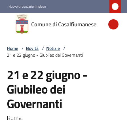
Vai al contenuto
Vai alla navigazione
Vai al footer
Nuovo circondario imolese
Comune di
Comune di Casalfiumanese
Casalfiumanese
Home
/
Novità
/
Notizie
/
Amministrazione
21 e 22 giugno - Giubileo dei Governanti
Novità
21 e 22 giugno -
Salta al contenuto
Menu selezionato
Giubileo dei
Servizi
Governanti
Vivere
Casalfiumanese
Roma