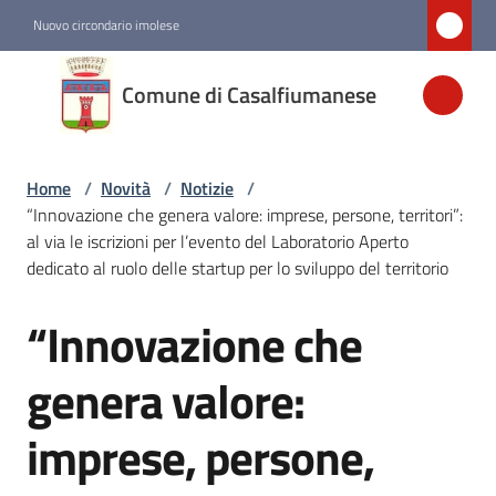
Vai al contenuto
Vai alla navigazione
Vai al footer
Nuovo circondario imolese
Comune di
Comune di Casalfiumanese
Casalfiumanese
Home
/
Novità
/
Notizie
/
Amministrazione
“Innovazione che genera valore: imprese, persone, territori”:
al via le iscrizioni per l’evento del Laboratorio Aperto
Novità
dedicato al ruolo delle startup per lo sviluppo del territorio
Menu selezionato
“Innovazione che
Salta al contenuto
Servizi
genera valore:
Vivere
imprese, persone,
Casalfiumanese