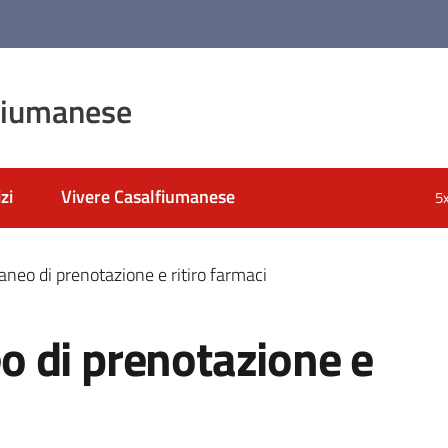
fiumanese
zi
Vivere Casalfiumanese
5
neo di prenotazione e ritiro farmaci
 di prenotazione e