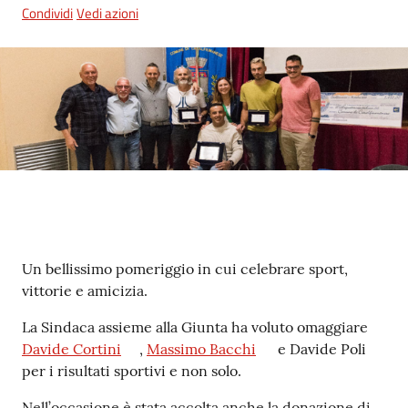
Condividi
Vedi azioni
5x1000
Servizi
on-
line
Tutti
gli
argomenti
Contenuto
Un bellissimo pomeriggio in cui celebrare sport,
vittorie e amicizia.
La Sindaca assieme alla Giunta ha voluto omaggiare
Davide Cortini
,
Massimo Bacchi
e Davide Poli
per i risultati sportivi e non solo.
Nell’occasione è stata accolta anche la donazione di