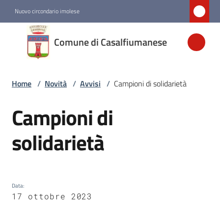
Vai al contenuto
Vai alla navigazione
Vai al footer
Nuovo circondario imolese
Comune di
Comune di Casalfiumanese
Casalfiumanese
Home
/
Novità
/
Avvisi
/
Campioni di solidarietà
Amministrazione
Campioni di
Salta al contenuto
Novità
Menu selezionato
solidarietà
Servizi
Vivere
Data
:
Casalfiumanese
17 ottobre 2023