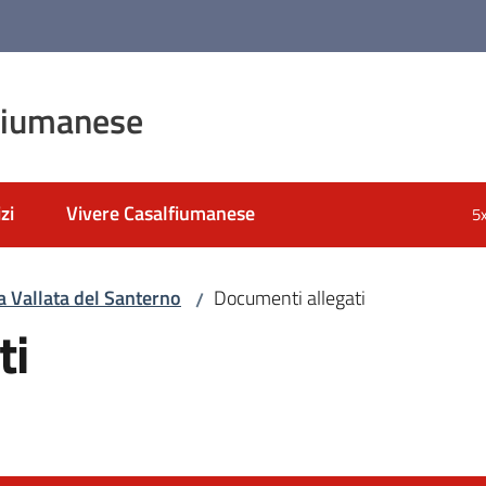
fiumanese
zi
Vivere Casalfiumanese
5
la Vallata del Santerno
Documenti allegati
/
ti