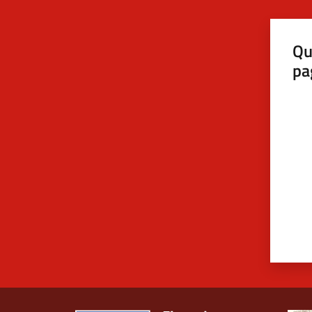
Qu
pa
Valut