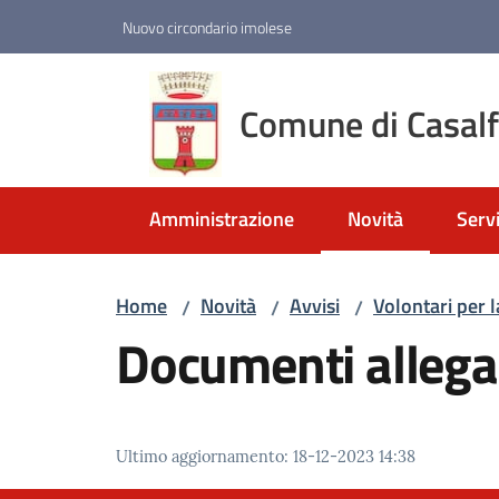
Vai al contenuto
Vai alla navigazione
Vai al footer
Nuovo circondario imolese
Comune di Casal
Amministrazione
Novità
Servi
Menu selezionato
Home
Novità
Avvisi
Volontari per 
/
/
/
Documenti allega
Ultimo aggiornamento
:
18-12-2023 14:38