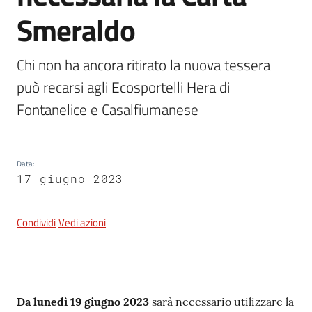
Smeraldo
5x1000
Chi non ha ancora ritirato la nuova tessera 
può recarsi agli Ecosportelli Hera di 
Servizi
on-
Fontanelice e Casalfiumanese 
line
Tutti
Data
:
gli
17 giugno 2023
argomenti
Condividi
Vedi azioni
Contenuto
Da lunedì 19 giugno 2023
sarà necessario utilizzare la