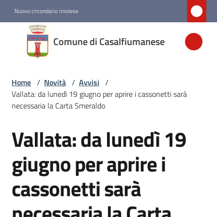
Vai al contenuto
Vai alla navigazione
Vai al footer
Nuovo circondario imolese
Comune di
Comune di Casalfiumanese
Casalfiumanese
Home
/
Novità
/
Avvisi
/
Amministrazione
Vallata: da lunedì 19 giugno per aprire i cassonetti sarà
necessaria la Carta Smeraldo
Novità
Menu selezionato
Vallata: da lunedì 19
Salta al contenuto
Servizi
giugno per aprire i
cassonetti sarà
Vivere
Casalfiumanese
necessaria la Carta