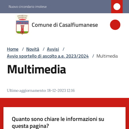
Vai al contenuto
Vai alla navigazione
Vai al footer
Nuovo circondario imolese
Comune di
Comune di Casalfiumanese
Casalfiumanese
Home
/
Novità
/
Avvisi
/
Amministrazione
Avvio sportello di ascolto a.e. 2023/2024
/
Multimedia
Multimedia
Novità
Menu selezionato
Servizi
Ultimo aggiornamento
:
18-12-2023 12:16
Vivere
Casalfiumanese
Quanto sono chiare le informazioni su
questa pagina?