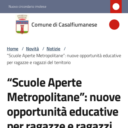
Vai al contenuto
Vai alla navigazione
Vai al footer
Nuovo circondario imolese
Comune di
Comune di Casalfiumanese
Casalfiumanese
Home
/
Novità
/
Notizie
/
Amministrazione
“Scuole Aperte Metropolitane”: nuove opportunità educative
per ragazze e ragazzi del territorio
Novità
Menu selezionato
“Scuole Aperte
Salta al contenuto
Servizi
Metropolitane”: nuove
opportunità educative
Vivere
Casalfiumanese
per ragazze e ragazzi