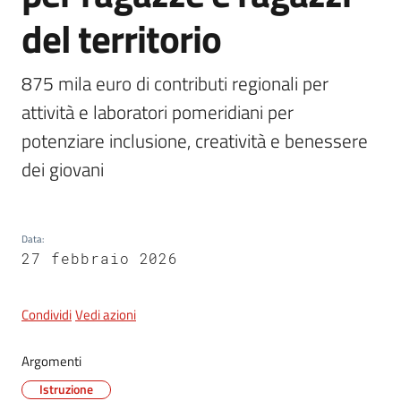
del territorio
5x1000
875 mila euro di contributi regionali per 
attività e laboratori pomeridiani per 
Servizi
on-
potenziare inclusione, creatività e benessere 
line
dei giovani
Tutti
gli
Data
:
argomenti
27 febbraio 2026
Condividi
Vedi azioni
Argomenti
Istruzione