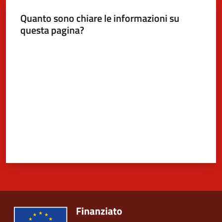
Quanto sono chiare le informazioni su
questa pagina?
5x1000
Valuta da 1 a 5 stelle
Servizi
on-
line
Tutti
gli
argomenti