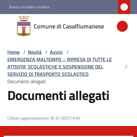
Vai al contenuto
Vai alla navigazione
Vai al footer
Nuovo circondario imolese
Comune di
Comune di Casalfiumanese
Casalfiumanese
Home
/
Novità
/
Avvisi
/
Amministrazione
EMERGENZA MALTEMPO – RIPRESA DI TUTTE LE
ATTIVITA’ SCOLASTICHE E SOSPENSIONE DEL
/
Novità
SERVIZIO DI TRASPORTO SCOLASTICO
Menu selezionato
Documenti allegati
Documenti allegati
Servizi
Vivere
Ultimo aggiornamento
:
18-12-2023 14:40
Casalfiumanese