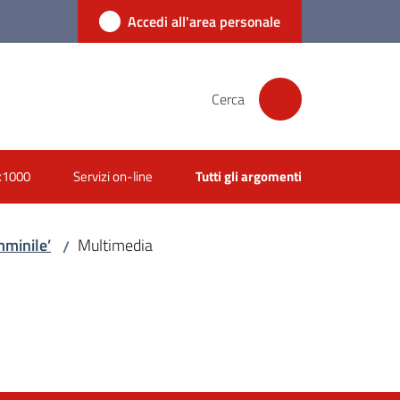
Accedi all'area personale
Cerca
x1000
Servizi on-line
Tutti gli argomenti
mminile’
Multimedia
/