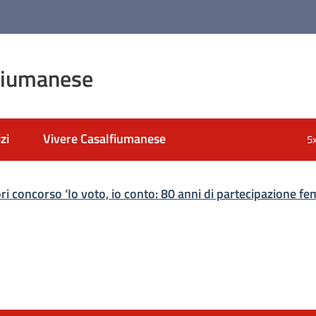
fiumanese
zi
Vivere Casalfiumanese
5
ri concorso ‘Io voto, io conto: 80 anni di partecipazione fe