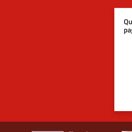
Qu
pa
Valut