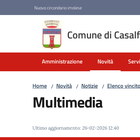
Vai al contenuto
Vai alla navigazione
Vai al footer
Nuovo circondario imolese
Comune di Casal
Amministrazione
Novità
Servi
Menu selezionato
Home
Novità
Notizie
Elenco vincito
/
/
/
Multimedia
Ultimo aggiornamento
:
26-02-2026 12:40