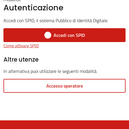
Autenticazione
Accedi con SPID, il sistema Pubblico di Identità Digitale.
5x1000
Accedi con SPID
Servizi
Come attivare SPID
on-
line
Altre utenze
In alternativa puoi utilizzare le seguenti modalità.
Tutti
gli
Accesso operatore
argomenti