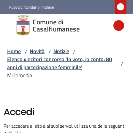
Vai al contenuto
Vai alla navigazione
Vai al footer
Nuovo circondario imolese
Comune di
Comune di
Casalfiumanese
Casalfiumanese
Home
Novità
Notizie
/
/
/
Amministrazione
Elenco vincitori concorso ‘Io voto, io conto: 80
/
anni di partecipazione femminile’
Novità
Multimedia
Menu selezionato
Servizi
Accedi
Vivere
Casalfiumanese
Per accedere al sito a ai suoi servizi, utilizza una delle seguenti
modalità.