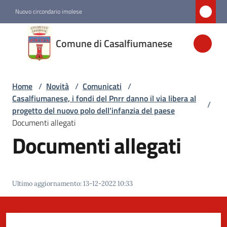
Vai al contenuto
Vai alla navigazione
Vai al footer
Nuovo circondario imolese
Comune di
Comune di Casalfiumanese
Casalfiumanese
Home
/
Novità
/
Comunicati
/
Amministrazione
Casalfiumanese, i fondi del Pnrr danno il via libera al
/
progetto del nuovo polo dell’infanzia del paese
Novità
Documenti allegati
Menu selezionato
Documenti allegati
Servizi
Ultimo aggiornamento
:
13-12-2022 10:33
Vivere
Casalfiumanese