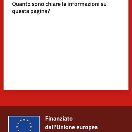
Quanto sono chiare le informazioni su
questa pagina?
Valuta da 1 a 5 stelle
5x1000
Servizi
on-
line
Tutti
gli
argomenti