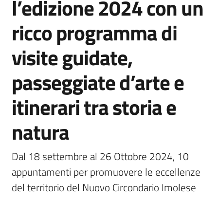
l’edizione 2024 con un
ricco programma di
5x1000
visite guidate,
Servizi
passeggiate d’arte e
on-
line
itinerari tra storia e
Tutti
natura
gli
argomenti
Dal 18 settembre al 26 Ottobre 2024, 10 
appuntamenti per promuovere le eccellenze 
del territorio del Nuovo Circondario Imolese