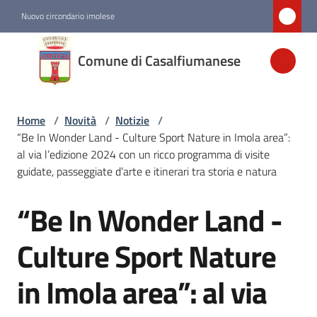
Vai al contenuto
Vai alla navigazione
Vai al footer
Nuovo circondario imolese
Comune di
Comune di Casalfiumanese
Casalfiumanese
Home
/
Novità
/
Notizie
/
Amministrazione
“Be In Wonder Land - Culture Sport Nature in Imola area”:
al via l’edizione 2024 con un ricco programma di visite
Novità
guidate, passeggiate d’arte e itinerari tra storia e natura
Menu selezionato
“Be In Wonder Land -
Salta al contenuto
Servizi
Culture Sport Nature
Vivere
in Imola area”: al via
Casalfiumanese