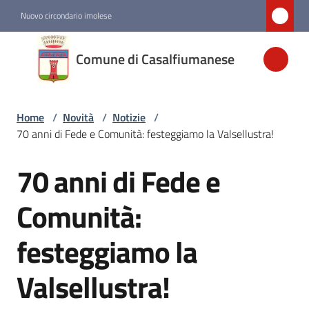
Vai al contenuto
Vai alla navigazione
Vai al footer
Nuovo circondario imolese
Comune di
Comune di Casalfiumanese
Casalfiumanese
Home
/
Novità
/
Notizie
/
Amministrazione
70 anni di Fede e Comunità: festeggiamo la Valsellustra!
Novità
70 anni di Fede e
Salta al contenuto
Menu selezionato
Comunità:
Servizi
festeggiamo la
Vivere
Casalfiumanese
Valsellustra!