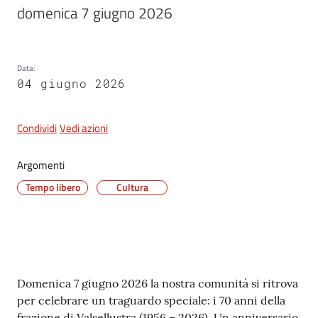
domenica 7 giugno 2026
5x1000
Data
:
04 giugno 2026
Servizi
on-
line
Condividi
Vedi azioni
Tutti
Argomenti
gli
Tempo libero
Cultura
argomenti
Contenuto
Domenica 7 giugno 2026 la nostra comunità si ritrova
per celebrare un traguardo speciale: i 70 anni della
frazione di Valsellustra (1956 – 2026). Un anniversario