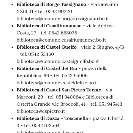
Biblioteca di Borgo Tossignano
- via Giovanni
XXIII, 11 - tel. 0542 90220
biblioteca@comune.borgotossignano.bo.it
Biblioteca di Casalfiumanese
- viale Andrea
Costa, 27 - tel. 0542 668035
biblioteca@comune.casalfiumanese.bo.it
Biblioteca di Castel Guelfo
- viale 2 Giugno, 4/B
- tel. 0542 53460
biblioteca@comune.castelguelfo.bo.it
Biblioteca di Castel del Rio
- piazza della
Repubblica, 96 - tel. 0542 95906
biblioteca@comune.casteldelrio.bo.it
Biblioteca di Castel San Pietro Terme
- via
Marconi, 29 - tel. 051 940064 e Biblioteca di
Osteria Grande v.le Broccoli, 41 – tel. 051 945413
biblioteca@cspietro.it
Biblioteca di Dozza – Toscanella
- piazza Libertà,
3 - tel. 0542 673564
biblioteca@comune.dozza.bo.it