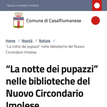
Vai al contenuto
Vai alla navigazione
Vai al footer
Nuovo circondario imolese
Comune di
Comune di Casalfiumanese
Casalfiumanese
Home
/
Novità
/
Notizie
/
Amministrazione
“La notte dei pupazzi” nelle biblioteche del Nuovo
Circondario Imolese
Novità
Menu selezionato
“La notte dei pupazzi”
Salta al contenuto
Servizi
nelle biblioteche del
Nuovo Circondario
Vivere
Casalfiumanese
Imolese