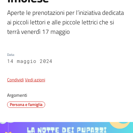
Aperte le prenotazioni per l’iniziativa dedicata 
ai piccoli lettori e alle piccole lettrici che si 
5x1000
terrà venerdì 17 maggio
Servizi
on-
line
Data
:
14 maggio 2024
Tutti
gli
Condividi
Vedi azioni
argomenti
Argomenti
Persona e famiglia