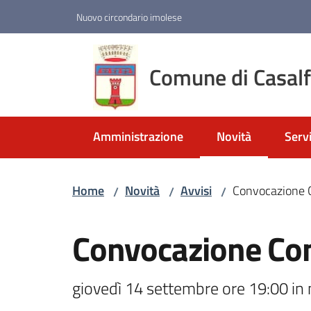
Vai al contenuto
Vai alla navigazione
Vai al footer
Nuovo circondario imolese
Comune di Casal
Amministrazione
Novità
Servi
Menu selezionato
Home
Novità
Avvisi
Convocazione 
/
/
/
Salta al contenuto
Convocazione Co
giovedì 14 settembre ore 19:00 in 