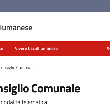
fiumanese
zi
Vivere Casalfiumanese
5
Consiglio Comunale
nsiglio Comunale
modalità telematica